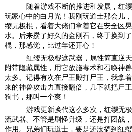
随着游戏不断的推进和发展，红缨
玩家心中的白月光！我刚玩道士那会儿，
缨无极棍，看着大佬们拿着它在安全区晃
水。后来攒了好久的金刚石，终于换到了
棍，那感觉，比过年还开心！
红缨无极棍这武器，属性简直逆天
附带隐藏属性，用它放施毒术和召唤神兽
太多。记得有次在尸王殿打尸王，我拿着
来的神兽攻击力直接翻倍，几下就把尸王
狗书，那叫一个爽！
游戏更新换代这么多次，红缨无极
流武器。不管是刷怪升级，还是打团战，
作用。兄弟们玩道士，要是还没搞到红缨