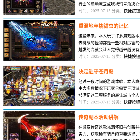
行会的涌动就去点吃袄玛号角决心
原本想创建行会这么大的事情，怎
时间：2025-07-15 分类：
快捷按钮
重温地牢烧钳虫的记忆
这些年来，本人玩了许多游戏版本
去挑战的怪物都是一些相对厉害的
越发的高就会让人觉得越来越没有
实现如今的游戏最需要的就是给人
时间：2025-07-15 分类：
快捷按钮
决定驻守苍月岛
经过一段时间的游戏体验，本人算
中大多数情况下玩家只需要三项游
够满足这三项服务的最佳城市个人
么认为的。由于大家都这么认为，
时间：2025-07-15 分类：
快捷按钮
传奇副本活动讲解
在微变传奇这款充满怀旧与创新并
实力、获取稀有装备的重要途径，