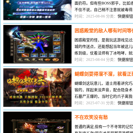
面扔符。但有些BOSS邪乎，比
不住不说，自己稍不注意就被毒得
峡谷捡回来的宝贝。那天工会组织
时间：2025-08-06 分类：
快捷按钮
困惑殿堂的敌人哪有时间等
困惑殿堂的怪，是我玩这游戏见过
城的传送点，还能想起当年被这儿
练到级，仗着法师有了冰咆哮，就想
区喊了半天组队，没人搭理，心想
时间：2025-08-04 分类：
快捷按钮
蝴蝶剑耍得溜不溜，就看正确
蝴蝶剑这玩意儿，道士用着讲究巧
锻的，挥起来没声音，配合隐身术
石墓尸王爆的，当时它的爪子离我
心跳。高手用蝴蝶剑，能在尸王拍
时间：2025-07-31 分类：
快捷按钮
不在欢笑没有愁
普通的满足,但有一个不寻常的记忆