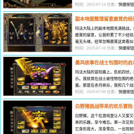
洞，我就戴着破草帽。那会儿跟队
时间：2025-07-14 分类：
快捷按钮
副本地图整理留意鹿茸的经
玛法大陆上的副本地图充满挑战，
鹿茸的留意，让我积累了不少经验
毫无头绪，经常忽略鹿茸这类看似
程中，团队成员在战斗中受伤严重
时间：2025-07-10 分类：
快捷按钮
墨风故事在战士包围时的启
玛法大陆的冒险路上，危机四伏，
示。我就曾在战士被怪物包围的绝
量。那是在赤月峡谷，我和几个战
穴，就被一群月魔蜘蛛和血巨人包
时间：2025-07-09 分类：
快捷按钮
白野猪挑战带来的欢乐冒险
白野猪，这个在游戏里让人又爱又
来的乐趣，至今难忘。第一次见到
它身形庞大，浑身雪白，一出现就