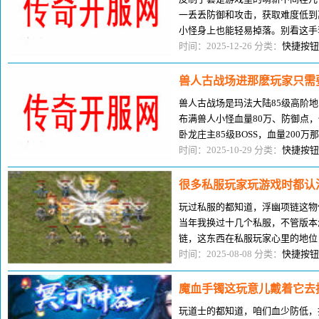
一丢丢防御和攻击，获取难度低到
小怪身上也能轻易掉落。别看这手
新期的第一份装备收获，凑齐一对
时间：2025-12-26 分类：
快捷按钮
兽人古战场进那麽玩家只需
兽人古战场是玛法大陆85级高阶地
布满兽人小怪血量80万、防御点
卧龙庄主85级BOSS，血量20
级魂玉用于升级魂玉系统，加全属
时间：2025-10-29 分类：
快捷按钮
很多私服玩家玩游戏时都认
玩过私服的都知道，浮幽项链这物
当年我换过十几个私服，不管版本
链，这东西在私服玩家心里的地位
玩家更在意装备的即战力，浮幽项
时间：2025-08-08 分类：
快捷按钮
魔血手镯这玩意儿戴着它去挑
玩道士的都知道，咱们血少防低，