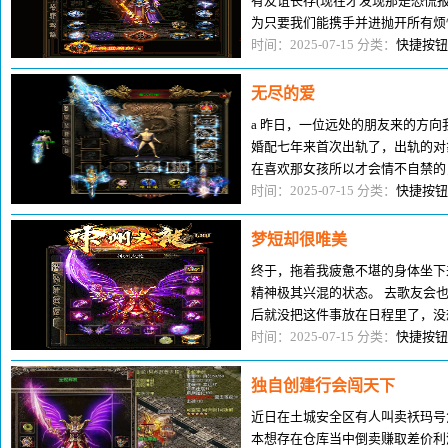
有友谊长存(现在才发现那是恐慌报
为只要我们能携手并进抛开所有烦恼
为你做些特别的幼稚,特别是
时间：2025-07-15 分类：
快捷按钮
无尽的爱
a 昨日，一位远处的朋友来的方
婚配七年来首次出轨了，出轨的对
在喜欢那女孩所以才会情不自禁的
从来不会要求他离异，只是由于喜
时间：2025-07-15 分类：
快捷按钮
梦短却很唯美
终于，拖着我疲惫不堪的身体坐下
精神极其兴混的状态。 去歌友会
后就没把这件事放在日程里了，没
又动摇了。借我一番纠结以
时间：2025-07-15 分类：
快捷按钮
独自创建行会闯天下
近日在土城安全区有人叫卖袄玛号
本想存在仓库当中倒卖赚取差价利