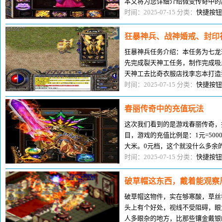
本文将为您详细介绍微变传奇中的
限。一、神舰跑酷：速度与策略的
时间：2025-07-15 分类：
快捷按钮
狂暴神兵、战神婚戒、封印
狂暴神兵任务介绍：本任务为七龙
先完成裂天神工任务，制作完成吸
天神工去比奇衣服店找李忘本打造
狂暴武器神圣逍遥斩。本任务有触
时间：2025-07-15 分类：
快捷按钮
春丽传奇中的充值玩法
这次我们看到的是游戏春丽传奇，
目，游戏的充值比例是：1元=5000银
大米。0元档，这个就没什么多余
手礼包，QQ礼包：施毒术，轻剑
时间：2025-07-15 分类：
快捷按钮
破草帽这东西，戴着能观察
破草帽这物件，实在够寒酸，草丝
头上有个好处，视线不受阻碍，眼
人多眼杂的地方，比那些镶金戴银