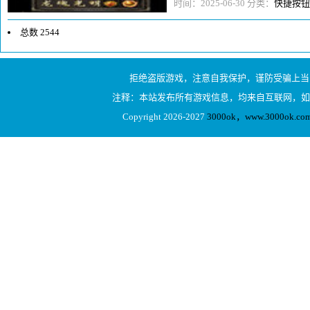
势，战士冲上去吸引仇恨，法师和
时间：2025-06-30 分类：
快捷按钮
总数 2544
1
拒绝盗版游戏，注意自我保护，谨防受骗上当
2
注释：本站发布所有游戏信息，均来自互联网，如
3
Copyright 2026-2027
3000ok，www.3000ok
4
5
6
7
8
...128
下一页
1/128