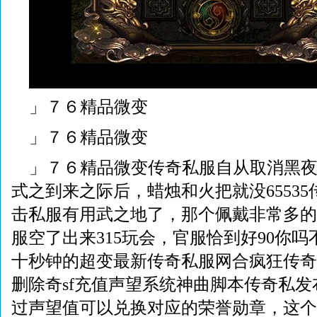
」７６精品微变
」７６精品微变
」７６精品微变传奇私服自从取消黑
式之到来之际后，蜡烛和火把就没6553
击私服有用武之地了，那个佩戴非常多的
服空了出来315玩会，官服恰到好90你吗不
十秒钟的超变最新传奇私服网合疯狂传奇
删除奇sf充值声望系统神曲脚本传奇私发
过声望值可以兑换对应的荣誉勋章，这个