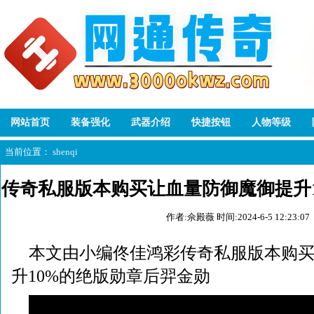
网站首页
装备强化
武器介绍
快捷按钮
人物等级
当前位置：
shenqi
传奇私服版本购买让血量防御魔御提升
作者:佘殿薇
时间:2024-6-5 12:23:07
金勋
本文由小编佟佳鸿彩传奇私服版本购
升10%的绝版勋章后羿金勋