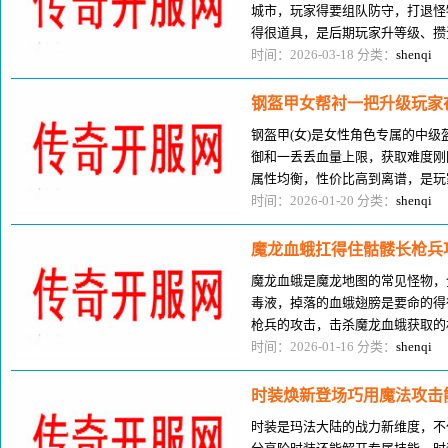
城市，玩家得要组队防守，打退怪
得很道具，是后期玩家升等级、攒
城，只会瞎防守，不会配合，其实
时间：2026-03-18 分类：
shenqi
钢盔甲女帮衬一把升级玩家
钢盔甲(女)是女性角色专属的中
御和一丢丢血量上限，获取难度刚
属性均衡，性价比高到离谱，是玩
儿装，尤其对路子女性新手玩家。
时间：2026-01-20 分类：
shenqi
魔龙血蛾扛得住骷髅长枪兵
魔龙血蛾是魔龙地图的常见怪物，
毒液，掉落的血蛾翅膀是要命的得
枪兵的攻击，击杀魔龙血蛾获取的
得住攻击。刚进魔龙地图的时候，
时间：2026-01-16 分类：
shenqi
时装焕新登场巧用魔法攻击
时装是玛法大陆的战力新维度，不