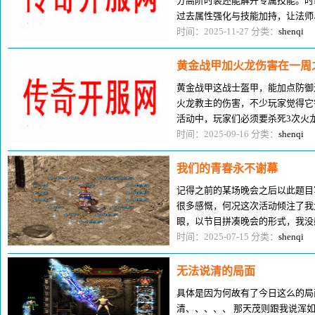
分高阶时装还能解开专属技能。时
过去属性强化与技能加持，让法师
大进步，成为战场赢的关键的要命
时间：2025-11-27 分类：
shenqi
黄金战甲加火龙伤害在一周
黄金战甲这战士盔甲，能加点防御
火龙教主的伤害，不少玩家觉得它
活动中，玩家们必须要杀死3次火
高，我当年靠这战甲，半小时就搞
时间：2025-09-16 分类：
shenqi
我们的青春永不谢幕
记得之前的某场晚会之后以此题目
很多感慨，何况这次活动倾注了我
眼，以节目拼凑晚会的形式，我没
些想法提出来。即便我也很清楚
时间：2025-07-15 分类：
shenqi
无法说清的局面
具体是因为何故有了今日这么的局
清、、、、、 那天茂则跟我说浑