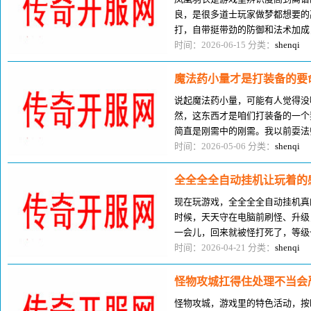
良，是很多道士玩家做梦都想要的
打，自带挺带劲的防御和法术加成
特性，不管是单刷练级还是组队闯
时间：2026-06-15 分类：
shenqi
魔法药小量才是打装备的要
说起魔法药小量，可能有人觉得没
然，这东西才是咱们打装备的一个
简直是刚需中的刚需。我以前耍法
板上钉钉不会装太多大瓶魔法药，
时间：2026-05-06 分类：
shenqi
全全全全自动挂机让玩着的
现在玩游戏，全全全全自动挂机真
时候，天天守在电脑前刷怪、升级
一会儿，回来就被怪打死了，等级
全自动挂机功能，我才算实打实体
时间：2026-04-21 分类：
shenqi
怪物攻城扛得住处理不当会
怪物攻城，游戏里的特色活动，按