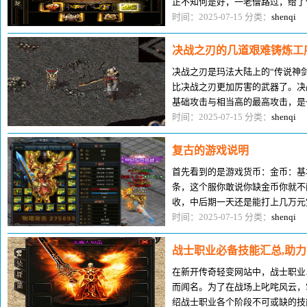
正不知何是好，一老僧路过，给了
然惟一能够想象活命的可能途径
时间：2025-07-15 分类：
shenqi
决战之刃的几道艰难铸炼工
决战之刃是玛法大陆上的“传说神
比决战之刃更加厉害的武器了。决战
基础攻击与相当高的最高攻击，是
玩家想要获得如此辉耀的一把武
时间：2025-07-15 分类：
shenqi
复古的游戏说明
首先看到的是游戏货币：金币：基
条，这个服你敢说你缺金币你就不
收，中后期一天还是能打上几万元
宝。声望：雇佣兵需要的东西，打
时间：2025-07-15 分类：
shenqi
战士职业必备技能汇总,助力
在新开传奇轻变网站中，战士职业
而闻名。为了在战场上叱咤风云，
绍战士职业各个阶段不可或缺的技