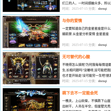
们三的人，一时间感触众多，所以
的话题。 而后我跟脑残说了，她
时间：2025-07-15 分类：
shenqi
与你的爱情
一定要知道自己的金星星座是什么才
姻前景 从金星分析爱情 金星星座
时间：2025-07-15 分类：
shenqi
无可替代的心酸
不晓得怎么搞呢!为何我每每情谊
生,长相问题吗?没辙呀,没可能把
也才是开始走!没可能穷一生吧!朋
社会形态很事实,女人众多也挺
时间：2025-07-15 分类：
shenqi
跳下去不一定能会死
一樵夫，上山砍柴，不慎跌下山崖
出树干，人吊在半空，但崖壁光秃