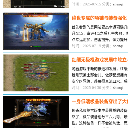
向披靡。前期技能(1-20级)刺杀：
时间：2025-07-15 分类：
shenqi
绝世专属的项链与装备强化
首先看到的是网站变态幸运项链升
升至15，幸运4点之后几率失败，
点幸运附加，伤害提升，体力提升
升级需要：200000元宝。切换至
时间：2025-07-15 分类：
shenqi
红缨无极棍游戏发展中屹立
随着游戏不断的推进和发展，红缨
我刚玩道士那会儿，做梦都想拥有
安全区晃悠，羡慕得直流口水。后
第一根红缨无极棍，那感觉，比过
时间：2025-04-30 分类：
shenqi
一身低端极品装备穿出了大
传奇私服复古版本中最震撼的装备
然了，极品装备也分三六九等，最
性。这种装备一样不会被淘汰，而