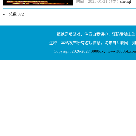
点最高的极品装备也就加了2点，
时间：2025-01-21 分类：
shenqi
总数 372
1
拒绝盗版游戏，注意自我保护，谨防受骗上当
2
注释：本站发布所有游戏信息，均来自互联网，如
3
Copyright 2026-2027
3000ok，www.3000ok
4
5
6
7
8
...19
下一页
1/19