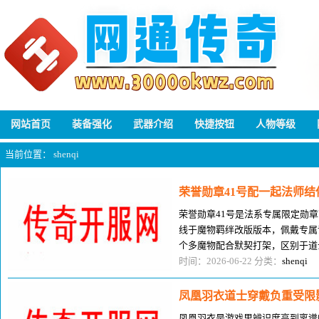
网站首页
装备强化
武器介绍
快捷按钮
人物等级
当前位置：
shenqi
荣誉勋章41号配一起法师
荣誉勋章41号是法系专属限定勋章
线于魔物羁绊改版版本，佩戴专属
个多魔物配合默契打架，区别于道
力打架，是小众玩法法师专属最
时间：2026-06-22 分类：
shenqi
凤凰羽衣道士穿戴负重受限
凤凰羽衣是游戏里辨识度高到离谱