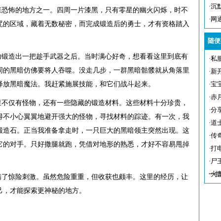
·
沉
怖的地方之一。四周一片漆黑，只有零星的幽火闪烁，时不
·
网
咒的区域，藏着无数秘密，而完成锻造后的勇士，才有资格踏入
随便
造出一把趁手武器之后。当时满心好奇，想看看这里到底有
·
私
周的黑暗仿佛要将人吞噬。没走几步，一群黑暗骷髅就从角落里
·
新
释放黑暗魔法。我赶紧施展技能，和它们战斗起来。
·
宝
·
赤
仅有怪物，还有一些隐藏的锻造材料。这些材料十分珍贵，
·
分
得不小心翼翼地避开强大的怪物，寻找材料的踪迹。有一次，我
·
道
锻造石。正当我准备拿走时，一只巨大的黑暗领主突然出现。这
·
传
它的对手。只好撒腿就跑，凭借对地形的熟悉，才好不容易甩掉
·
打
·
尸
一
·
火
惊险刺激。虽然危险重重，但收获也颇丰。这里的经历，让
己，才能探索更神秘的地方。