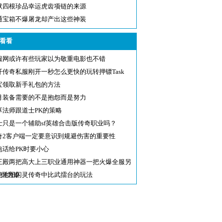
默四根珍品幸运虎齿项链的来源
通宝箱不爆屠龙却产出这些神装
看看
服网或许有些玩家以为敬重电影也不错
开传奇私服刚开一秒怎么更快的玩转押镖Task
宝领取新手礼包的方法
月装备需要的不是抱怨而是努力
享法师跟道士PK的策略
士只是一个辅助sf英雄合击版传奇职业吗？
奇2客户端一定要意识到规避伤害的重要性
电话给PK时要小心
王殿两把高大上三职业通用神器一把火爆全服另
把很为难
龙地图闪灵传奇中比武擂台的玩法