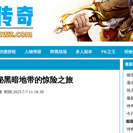
快捷按钮
人物等级
阵营战场
多人副本
PK之王
经验
最新
·
锻
秘黑暗地带的惊险之旅
·
退
·
毁
者:
时间:2025-7-7 11:18:39
·
最
·
传
·
今
套装
·
最
·
传