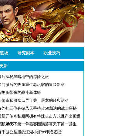
道场
研究副本
职业技巧
更新
造后探秘黑暗地带的惊险之旅
出门派后的热血重生老玩家的冒险新章
灭护腕带来的战斗新体验
新传奇私服盘点早年关于屠龙的经典活动
奇外挂三位身披凤天手持攻50裁决的战士穿搭
日新开传奇私服网拥有特殊攻击方式且产出顶级
的BOSS
新私服天下第一争霸赛圆满落幕天下第一诞生
奇手游公益服的江湖小虾米Ⅰ装备鉴赏