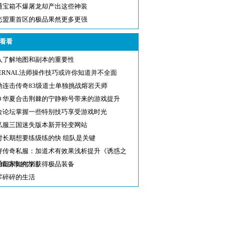
通宝箱不爆屠龙却产出这些神装
态盟重首区的极品果然更多更强
看看
入了解地图和副本的重要性
TERNAL法师操作技巧或许你知道并不全面
劫连击传奇83级道士单独挑战熔岩天师
０华夏合击荆棘的宁静称号带来的游戏提升
金论坛掌握一些特别技巧享受游戏时光
私服三国迷失版本新开轻变网站
对长期想要练级练的快 组队是关键
好传奇私服：加道术有效果浅析提升《诱惑之
》成功率的方法
通玩家如何来获得极品装备
零碎碎的生活