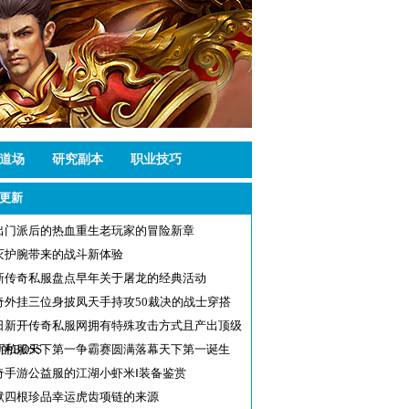
道场
研究副本
职业技巧
更新
出门派后的热血重生老玩家的冒险新章
灭护腕带来的战斗新体验
新传奇私服盘点早年关于屠龙的经典活动
奇外挂三位身披凤天手持攻50裁决的战士穿搭
日新开传奇私服网拥有特殊攻击方式且产出顶级
的BOSS
新私服天下第一争霸赛圆满落幕天下第一诞生
奇手游公益服的江湖小虾米Ⅰ装备鉴赏
默四根珍品幸运虎齿项链的来源