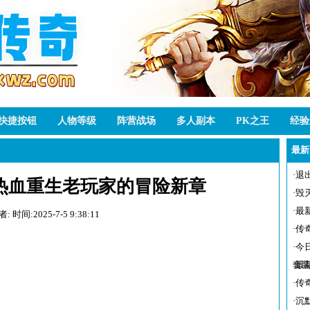
快捷按钮
人物等级
阵营战场
多人副本
PK之王
经验
最新
·
退
热血重生老玩家的冒险新章
·
毁
·
最
者:
时间:2025-7-5 9:38:11
·
传
·
今
套装
·
最
·
传
·
沉