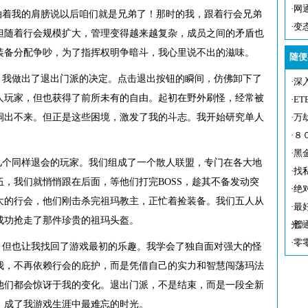
·
网
我的肩膀说以后咱们就是兄弟了！那时的我，跟着行会兄弟
·
变
但随着行会规模扩大，管理变得越来越复杂，成员之间的矛盾也
装备分配争吵，为了指挥权明争暗斗，我心里说不出的滋味。
随便
做出了退出门派的决定。点击退出按钮的瞬间，仿佛卸下了
·
深
人玩家，但也获得了前所未有的自由。起初在野外刷怪，经常被
·
E
洞出不来。但正是这些困境，激发了我的斗志。我开始研究单人
·
万
·
８
·
黑
同样退会的玩家。我们组成了一个散人联盟，专门在各大地
·
找
，我们就悄悄跟在后面，等他们打完BOSS，趁其不备发动突
·
绝
大的行会，他们刚击杀完祖玛教主，正忙着捡装备。我们五人从
·
最
成功抢走了那件珍贵的祖玛头盔。
光
·
普
·
零
也让我找回了游戏最初的乐趣。我学会了独自面对强大的怪
我，不再依赖行会的庇护，而是凭借自己的实力和智慧闯荡玛法
他们都会惊讶于我的变化。退出门派，不是结束，而是一段全新
，成了我游戏生涯中最难忘的时光。