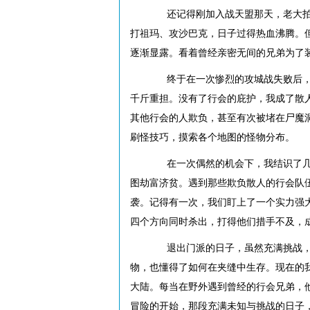
还记得刚加入战天盟那天，老大拍着
打祖玛、攻沙巴克，日子过得热血沸腾。
逐渐显露。看着曾经亲密无间的兄弟为了
终于在一次惨烈的攻城战失败后，我
千斤重担。没有了行会的庇护，我成了散
其他行会的人欺负，甚至有次被堵在尸魔
刷怪技巧，摸索各个地图的怪物分布。
在一次偶然的机会下，我结识了几个
图劫富济贫。遇到那些欺负散人的行会队伍
袭。记得有一次，我们盯上了一个实力强
四个方向同时杀出，打得他们措手不及，
退出门派的日子，虽然充满挑战，但
物，也懂得了如何在夹缝中生存。现在的
大陆。每当在野外遇到曾经的行会兄弟，
冒险的开始，那段充满未知与挑战的日子