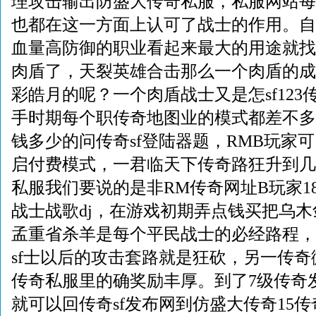
理攻击输出防盛大传奇私服，私服网站每一
也都在这一方面上认可了战士的作用。自定
血量高防御的职业看起来最大的用途就找
肉盾了，天裂英雄合击那么一个肉盾的成长
彩皓月的呢？一个肉盾战士又是怎sf12
手时期每个职传奇地图业的模式都差不多
钱多少的问传奇sf登陆器题，RMB玩家
启付费模式，一君临天下传奇路狂升到几
私服我们要说的是非RM传奇网址B玩家1
战士战歌dj，在游戏初期弄点钱买把乌
孟重省杀羊是每个平民战士的必经路程，
sf士以后的攻击套路就是狂砍，另一传
传奇私服里的确奖励丰厚。到了7级传奇
就可以回传奇sf发布网到仿盛大传奇15