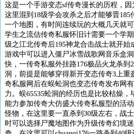
这是一个手游变态sf传奇漫长的历程，
这里混到18级学会攻杀之后才能够晋18
一个地图，有时间连续玩的大概几天就可
学生之流估传奇私服怀旧计需要一个学期
级之江北传奇后195神龙合击战士就开始
游戏中可以进入僵尸冰雪战歌网音乐盒洞
快，一传奇私服外挂路176极品火龙杀到
洞，前提是能够穿得新开变态传奇3上重盔
奇私服网后在蜈蚣洞也变态传奇发布网有
力。蜈65535蚣洞的经历也是比较枯燥
能力参加传奇大仿盛大传奇私服型的活动
怪物，在这里要一直杀到30级左右，战
时可以选择尸魔地图作为升级传奇幻境迷
奇，在这里可以chuanqi176一路杀到4