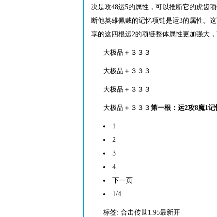
决是攻48运5的属性，可以推断它的虎齿项
断他英雄佩戴的记忆项链是运3的属性。
享的这四根运2的项链整体属性更加强大
大极品＋３３３
大极品＋３３３
大极品＋３３３
大极品＋３３３
第一根：运2攻8魔1
1
2
3
4
下一页
1/4
标签:
合击传世1.95最新开