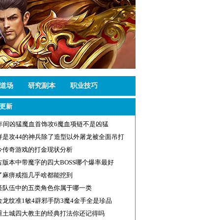
道场
研究副本
职业技巧
更新
1年间凶猛魔血首饰攻6魔血项链不是凶猛
样是攻44的神兵除了造型以外屠龙被全面吊打
今传奇游戏的打金现状分析
古版本中带魔字的四大BOSS哪个爆率最好
了麻痹戒指几乎啥都能挖到
怪队伍中的五类角色你属于哪一类
金龙纹准1敏4辟邪手防3魔4金手全是珍品
重土城四大教主的经典打法你还记得吗