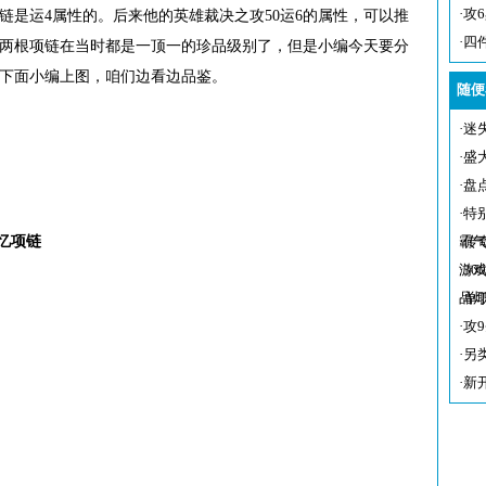
·
攻
链是运4属性的。后来他的英雄裁决之攻50运6的属性，可以推
·
四
这两根项链在当时都是一顶一的珍品级别了，但是小编今天要分
，下面小编上图，咱们边看边品鉴。
随便
·
迷
·
盛
·
盘
·
特
记忆项链
霸
·
传
游
·
3
品
·
单
·
攻
·
另
·
新
镯