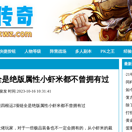
快捷按钮
人物等级
阵营战场
多人副本
PK之王
经验
最新
·
2
全是绝版属性小虾米都不曾拥有过
·
同
·
如
厚俊发
时间:2023-10-16 10:31:41
·
复
·
除
四根运2项链全是绝版属性小虾米都不曾拥有过
·
打
·
黄
大佬玩家，对于一些极品装备也不一定会拥有的，从小虾米的裁
·
盟