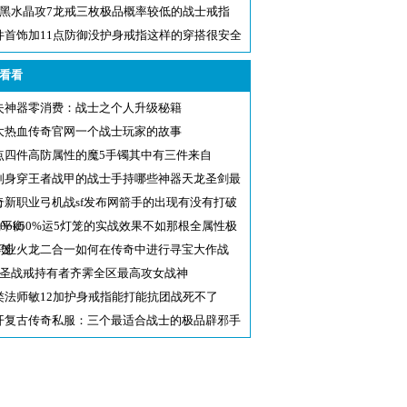
6黑水晶攻7龙戒三枚极品概率较低的战士戒指
件首饰加11点防御没护身戒指这样的穿搭很安全
看看
失神器零消费：战士之个人升级秘籍
大热血传奇官网一个战士玩家的故事
点四件高防属性的魔5手镯其中有三件来自
别身穿王者战甲的战士手持哪些神器天龙圣剑最
气
奇新职业弓机战sf发布网箭手的出现有没有打破
戏平衡
000ok50%运5灯笼的实战效果不如那根全属性极
灯笼
职业火龙二合一如何在传奇中进行寻宝大作战
9圣战戒持有者齐霁全区最高攻女战神
类法师敏12加护身戒指能打能抗团战死不了
开复古传奇私服：三个最适合战士的极品辟邪手
战士何必为难战士