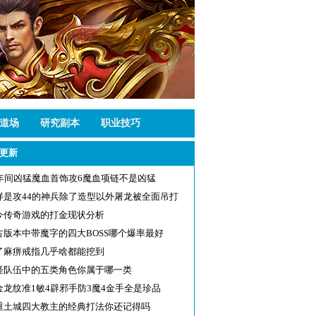
道场
研究副本
职业技巧
更新
1年间凶猛魔血首饰攻6魔血项链不是凶猛
样是攻44的神兵除了造型以外屠龙被全面吊打
今传奇游戏的打金现状分析
古版本中带魔字的四大BOSS哪个爆率最好
了麻痹戒指几乎啥都能挖到
怪队伍中的五类角色你属于哪一类
金龙纹准1敏4辟邪手防3魔4金手全是珍品
重土城四大教主的经典打法你还记得吗