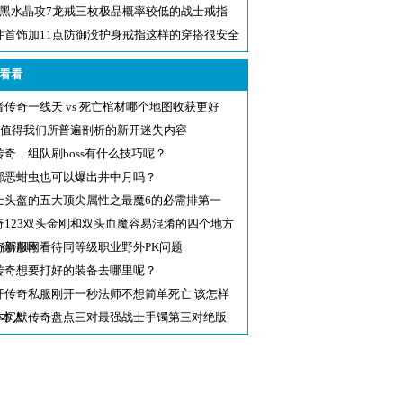
6黑水晶攻7龙戒三枚极品概率较低的战士戒指
件首饰加11点防御没护身戒指这样的穿搭很安全
看看
者传奇一线天 vs 死亡棺材哪个地图收获更好
76值得我们所普遍剖析的新开迷失内容
传奇，组队刷boss有什么技巧呢？
邪恶蚶虫也可以爆出井中月吗？
士头盔的五大顶尖属性之最魔6的必需排第一
奇123双头金刚和双头血魔容易混淆的四个地方
分得清吗
奇新服网看待同等级职业野外PK问题
传奇想要打好的装备去哪里呢？
开传奇私服刚开一秒法师不想简单死亡 该怎样
护本人
本沉默传奇盘点三对最强战士手镯第三对绝版