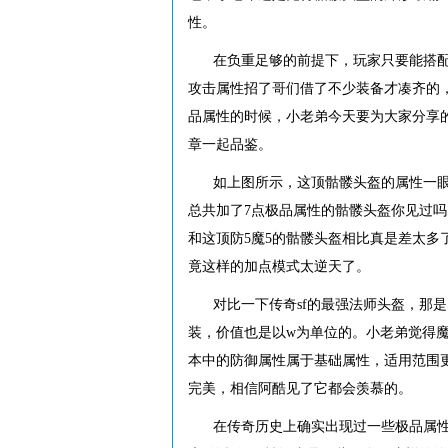
性。
在负重足够的前提下，玩家只要能搭配
攻击属性招了哥们借了不少装备才凑齐的
品属性的时候，小老弟今天要为大家分享
章一起品鉴。
如上图所示，这顶骷髅头盔的属性一眼
总共加了7点极品属性的骷髅头盔你见过吗
和这顶防5魔5的骷髅头盔相比真是差太
竟这样的加点模式太逆天了。
对比一下传奇sf的最强法师头盔，那
装，价值也是以w为单位的。小老弟觉得魔
本中的防御属性属于基础属性，适用范围
完美，相信阿酷见了它都会羡慕的。
在传奇历史上确实出现过一些极品属