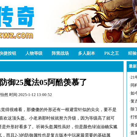
快捷按钮
人物等级
阵营战场
多人副本
PK之王
经验
最新
·
2
防御25魔法05阿酷羡慕了
·
同
·
如
布怡然
时间:2025-1-12 13:00:52
·
复
·
除
总觉得很难看，那傻傻的外形还有一根避雷针似的尖尖，要不是
·
打
不喜欢这顶头盔。小老弟那时候就努力升级，因为等级高了就可
·
黄
要是外形好看多了。祈祷头盔属性虽好，但是颜色绿油油确实尴
·
盟
，而且2-3的防御属性也是复古版本中玩家最需要的基础属