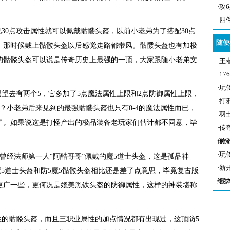
·
攻
·
四
30点攻击属性就可以佩戴骷髅头盔，以前小老弟为了搭配30点
随便
，那时候戴上骷髅头盔以后感觉走路都带风。骷髅头盔也有加极
的骷髅头盔可以说是传奇历史上最强的一顶，大家跟随小老弟文
·
王
·
1
·
玩
望去有两个5，它多加了5点魔法属性上限和2点防御属性上限，
·
打
？小老弟后来见到的最强骷髅头盔也只有0-4的魔法属性而已，
·
羽
多了。如果说这是打怪产出的极品装备老玩家们估计都不同意，毕
·
传
你
·
传
·
玩
是曾经法师第一人“阿酷哥哥”佩戴的魔5道士头盔，这是孤品神
·
新
5道士头盔和防5魔5骷髅头盔相比还是差了点意思，毕竟复古版
维
·
我
更广一些，更何况是媲美黑铁头盔的防御属性，这样的神装堪称
性的骷髅头盔，而且三职业属性的加点情况都有出现过，这顶防5