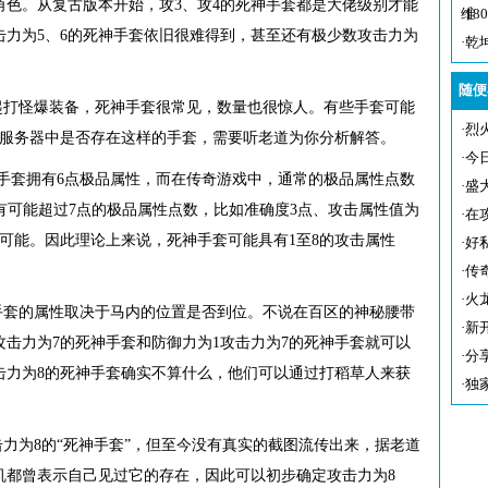
角色。从复古版本开始，攻3、攻4的死神手套都是大佬级别才能
维
·
1
击力为5、6的死神手套依旧很难得到，甚至还有极少数攻击力为
·
乾
随便
起打怪爆装备，死神手套很常见，数量也很惊人。有些手套可能
·
烈
方服务器中是否存在这样的手套，需要听老道为你分析解答。
·
今
手套拥有6点极品属性，而在传奇游戏中，通常的极品属性点数
·
盛
有可能超过7点的极品属性点数，比如准确度3点、攻击属性值为
·
在
的可能。因此理论上来说，死神手套可能具有1至8的攻击属性
·
好
·
传
·
火
手套的属性取决于马内的位置是否到位。不说在百区的神秘腰带
·
新
攻击力为7的死神手套和防御力为1攻击力为7的死神手套就可以
·
分
击力为8的死神手套确实不算什么，他们可以通过打稻草人来获
·
独
力为8的“死神手套”，但至今没有真实的截图流传出来，据老道
机都曾表示自己见过它的存在，因此可以初步确定攻击力为8