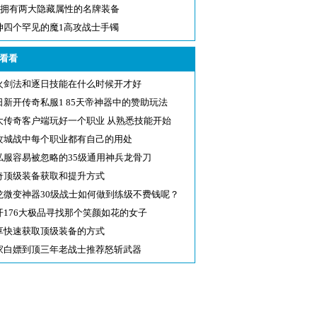
80拥有两大隐藏属性的名牌装备
坤四个罕见的魔1高攻战士手镯
看看
火剑法和逐日技能在什么时候开才好
日新开传奇私服1 85天帝神器中的赞助玩法
大传奇客户端玩好一个职业 从熟悉技能开始
攻城战中每个职业都有自己的用处
私服容易被忽略的35级通用神兵龙骨刀
奇顶级装备获取和提升方式
龙微变神器30级战士如何做到练级不费钱呢？
开176大极品寻找那个笑颜如花的女子
享快速获取顶级装备的方式
家白嫖到顶三年老战士推荐怒斩武器