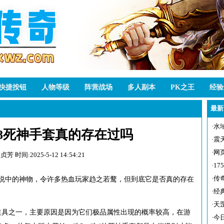
快捷按钮
人物等级
阵营战场
多人副本
PK之王
经验
最新
·
水
8死神手套真的存在过吗
·
震
·
网
赖贞芳
时间:2025-5-12 14:54:21
·
1
·
传
传说中的神物，令许多热血玩家趋之若鹜，但到底它是否真的存在
·
经
·
天
道具之一，主要原因是因为它们极品属性出现的概率较高，在游
·
今