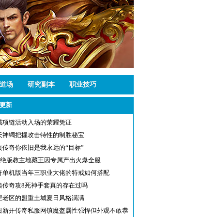
道场
研究副本
职业技巧
更新
域项链活动入场的荣耀凭证
天神镯把握攻击特性的制胜秘宝
页传奇你依旧是我永远的“目标”
75绝版教主地藏王因专属产出火爆全服
奇单机版当年三职业大佬的特戒如何搭配
典传奇攻8死神手套真的存在过吗
罡老区的盟重土城夏日风格满满
日新开传奇私服网镇魔盔属性强悍但外观不敢恭