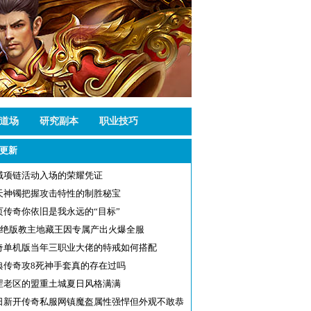
道场
研究副本
职业技巧
更新
域项链活动入场的荣耀凭证
天神镯把握攻击特性的制胜秘宝
页传奇你依旧是我永远的“目标”
75绝版教主地藏王因专属产出火爆全服
奇单机版当年三职业大佬的特戒如何搭配
典传奇攻8死神手套真的存在过吗
罡老区的盟重土城夏日风格满满
日新开传奇私服网镇魔盔属性强悍但外观不敢恭