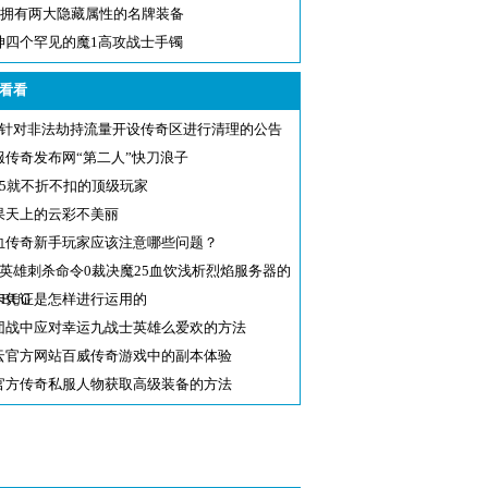
80拥有两大隐藏属性的名牌装备
坤四个罕见的魔1高攻战士手镯
看看
jw针对非法劫持流量开设传奇区进行清理的公告
服传奇发布网“第二人”快刀浪子
15就不折不扣的顶级玩家
果天上的云彩不美丽
血传奇新手玩家应该注意哪些问题？
5英雄刺杀命令0裁决魔25血饮浅析烈焰服务器的
BUG
卡凭证是怎样进行运用的
团战中应对幸运九战士英雄么爱欢的方法
云官方网站百威传奇游戏中的副本体验
官方传奇私服人物获取高级装备的方法