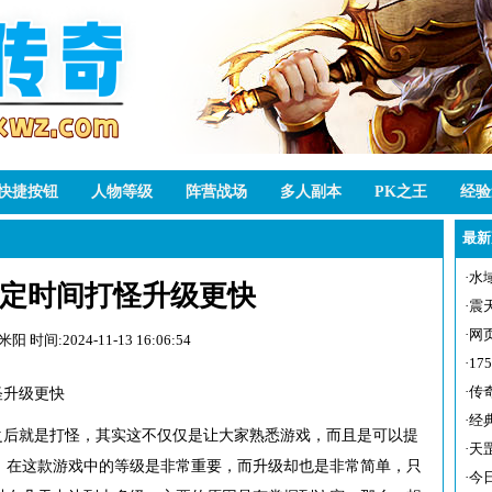
快捷按钮
人物等级
阵营战场
多人副本
PK之王
经验
最新
·
水
定时间打怪升级更快
·
震
·
网
常米阳
时间:2024-11-13 16:06:54
·
1
·
传
怪升级更快
·
经
之后就是打怪，其实这不仅仅是让大家熟悉游戏，而且是可以提
·
天
，在这款游戏中的等级是非常重要，而升级却也是非常简单，只
·
今