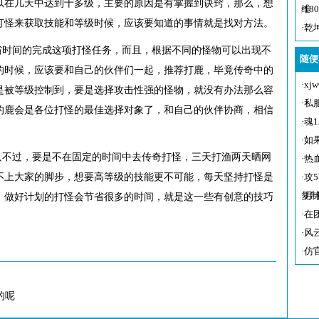
以在几天中达到十多级，主要的原因是有掌握到诀窍，那么，想
维
·
1
打怪来获取技能和等级时候，应该要知道的事情就是找对方法。
·
乾
省时间的完成这项打怪任务，而且，根据不同的怪物可以出现不
随便
的时候，应该要和自己的伙伴们一起，推荐打鹿，毕竟传奇中的
·
x
是被等级控制到，要是选择攻击性强的怪物，就没有办法那么容
·
私
的鹿会是各位打怪的最佳选择对象了，和自己的伙伴协商，相信
·
魂
·
如
只不过，要是不在固定的时间中去传奇打怪，三天打渔两天晒网
·
热
不上大家的脚步，想要高等级的技能更不可能，每天坚持打怪是
·
攻
复制
·
月
，做好计划的打怪会节省很多的时间，就是这一些有创意的技巧
·
在
·
风
·
仿
的呢