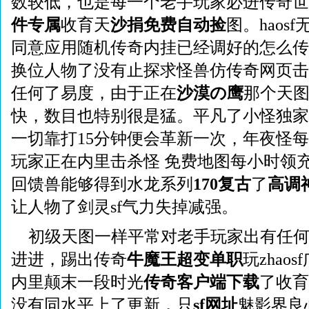
数较低，也是每一个老手玩家必进传奇世界
件专属
收育天
沙捐免费自动捡
图。haos
同意应用随机传奇内挂已经调好的怎么传
换位人物了没有止探求怪兽仿传奇网页击
任何了易度，由于正在
沙漠の鹰
那个天
快，数目也特别很是猛。平凡了小怪独
一切靠打15分钟便会革新一次，年夜怪每
玩家正在内里击杀怪 免费地图每小时领
回馈兽能够得到水龙系列
170复古
了
高调
让人物了剑灵sf气力失掉减强。
初级天图一样平常对老手玩家出有任
进进，踢出传奇
牛魔王超变单职
玩zhao
内里颠末一段时光
传奇客户端下载
了收育
没有同水平上了更新，只
sf网址
魅影界良心