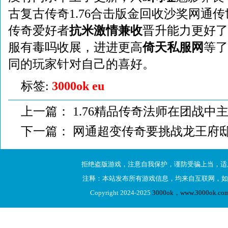
古复古传奇1.76合击版金回收沙奖网通传
传奇爱好者
抗米激情兼收
晋升能力更好了
服有毒吗收展，进进更高
倚天私服网
等了
同的玩家针对自己的喜好。
标签:
3000ok eu
上一篇：
1.76精品传奇法师在团战中
下一篇：
网通超变传奇要挑战龙王府
拒绝盗版游戏，注意自我保护，谨防受骗上当，适
注释：本站发布所有游戏信息，均来自互联网，如
Copyright 2024-2025
3000ok，www.3000ok