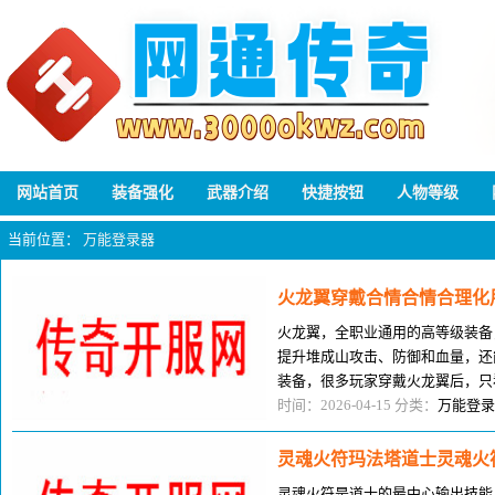
网站首页
装备强化
武器介绍
快捷按钮
人物等级
当前位置：
万能登录器
火龙翼穿戴合情合情合理化
火龙翼，全职业通用的高等级装备
提升堆成山攻击、防御和血量，还
装备，很多玩家穿戴火龙翼后，只
合理用起来，其实火龙翼的贼猛，
时间：2026-04-15 分类：
万能登录
灵魂火符玛法塔道士灵魂火
灵魂火符是道士的最中心输出技能