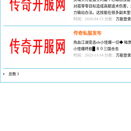
对孤零零目标造成高额道术伤害，
力输出办法。这技能在很多副本里
物堆一堆且血厚，灵魂火符的一直
时间：2026-04-15 分类：
万能登录
传奇私服发布
热血江湖变态sfs小怪爆一切◆ 暗黑-D
小怪爆终极█ ８０三国合击
时间：2023-11-14 分类：
万能登录
总数 3
1
1/1