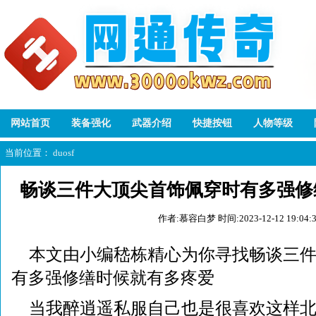
网站首页
装备强化
武器介绍
快捷按钮
人物等级
当前位置：
duosf
畅谈三件大顶尖首饰佩穿时有多强修
作者:慕容白梦
时间:2023-12-12 19:04:
本文由小编嵇栋精心为你寻找畅谈三
有多强修缮时候就有多疼爱
当我醉逍遥私服自己也是很喜欢这样