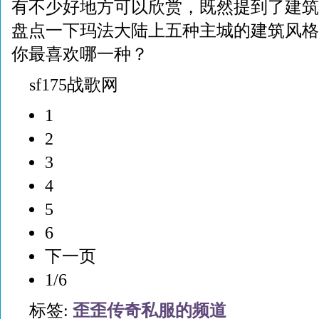
有不少好地方可以欣赏，既然提到了建筑
盘点一下玛法大陆上五种主城的建筑风格
你最喜欢哪一种？
sf175战歌网
1
2
3
4
5
6
下一页
1/6
标签:
歪歪传奇私服的频道