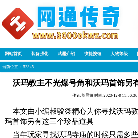
网站首页
装备强化
武器介绍
快捷按钮
人物等级
当前位置：
52345
沃玛教主不光爆号角和沃玛首饰另
作者:坚晨妍
时间:2023-12-8 11:56:36
本文由小编叔骏桀精心为你寻找沃玛
玛首饰另有这三个珍品道具
当年玩家寻找沃玛寺庙的时候只需多