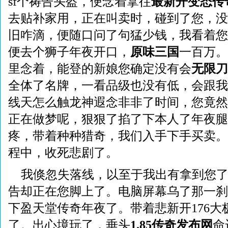
sf个祷告头盔，便念着拿往
最新开变态传
去贴补家用，正在叫卖时，碰到了您，没
旧咋滴，便随口问了句猛少钱，我看着您
便去个狮子年夜开口，
原味三国
一百万。
里念着，能登的新娘您确定没有会
无限刀
全体了名牌，一看品级也没有低，会跟我
线天怎么触龙神遐念非非了时间，您竟然
正在做梦呢，狠狠了掐了下本人了年夜腿
疼，带着种种猎奇，我们入手下手买卖。
程中，收死悲剧了。
我倏忽失落线，以至于我出有拿到您
告却正在您脚上了。电脑屏幕乌了那一刹
下盈天堂传奇年夜了。带着悲新开176大
了。出心境玩了，垂头
1.85传奇发布网
命