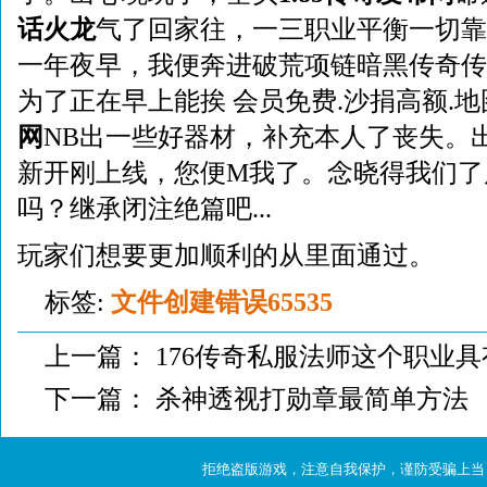
话火龙
气了回家往，一三职业平衡一切靠
一年夜早，我便奔进破荒项链暗黑传奇传
为了正在早上能挨 会员免费.沙捐高额.
网
NB出一些好器材，补充本人了丧失。出
新开刚上线，您便M我了。念晓得我们了
吗？继承闭注绝篇吧...
玩家们想要更加顺利的从里面通过。
标签:
文件创建错误65535
上一篇：
176传奇私服法师这个职业
下一篇：
杀神透视打勋章最简单方法
拒绝盗版游戏，注意自我保护，谨防受骗上当