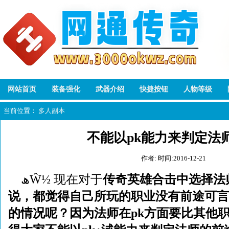
网站首页
装备强化
武器介绍
快捷按钮
人物等级
当前位置：
多人副本
不能以pk能力来判定法
作者:
时间:2016-12-21
ھŴ½ 现在对于
传奇英雄合击
中选择法
说，都觉得自己所玩的职业没有前途可言
的情况呢？因为法师在pk方面要比其他