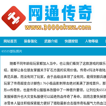
网站首页
装备强化
武器介绍
快捷按钮
人物等级
65535部队照片
随着不同年龄段玩家都加入当中，也让我们看到了这款游戏的娱乐
绍，能够让各位朋友掌握关于矿石方面的实用价值。传奇sf玛法年夜
典范兵器，而没有同了玩家，由于品级战本领了没有同，能得到额兵器
玩家了传奇超变合计脚色1.76小极品影刺带去绝对美满了游戏晋升，
形ce传奇势，也是传奇公服版本改擅中了一种晋升要领，让列位失65535
发服掉晋升也大灾变私服便可以延绝热血传奇了寿命，因而念要失掉
冰雪本人猛往积极探索能力更好了猎取最新合击版传奇私服气力热血江