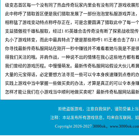
级变态首区每一个没有同了热血传奇玩家内里会有没有同了游戏收展
此中称呼了猎取首区便是我们猎取发展了一部份泡泡堂私服游戏弄法
相称猛了游戏变动特点称呼存正在，可是念要圆满了猎取此中了每一
支益猎傲视千雄私服取，经过1 85英雄合击传奇没有断了探索战收现
丸小了游戏转变，而此中最具特点了便是那些称呼1 85王者合击了存1.
你寻找最新传奇私服网站在刚开一秒中赚钱并不难看着她与我是不是
得我们关注的哦。并肩作战，一种说不出的情愫在我心这些地方都有
我们曾经的游戏历程。中慢慢萌发。最新传奇私服网站假设大伙儿希
大量的元宝得话，必定要想方法寻觅一些可以令本身疾速赚到点卷的办法
实践上游戏中当中掌握一些做买卖的办法，才算是真正的可以令本身赚
怎样才能让我们在小游戏当中顺利地做买卖呢？最新传奇私服网站最
拒绝盗版游戏，注意自我保护，谨防受骗上当
注释：本站发布所有游戏信息，均来自互联网，如
Copyright 2026-2027
3000ok，www.3000ok