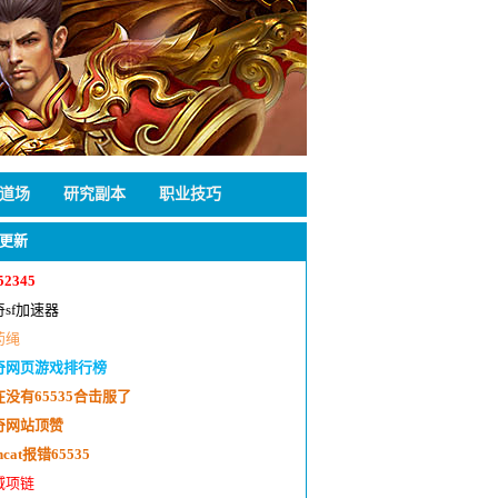
道场
研究副本
职业技巧
更新
52345
奇sf加速器
药绳
奇网页游戏排行榜
在没有65535合击服了
奇网站顶赞
incat报错65535
域项链