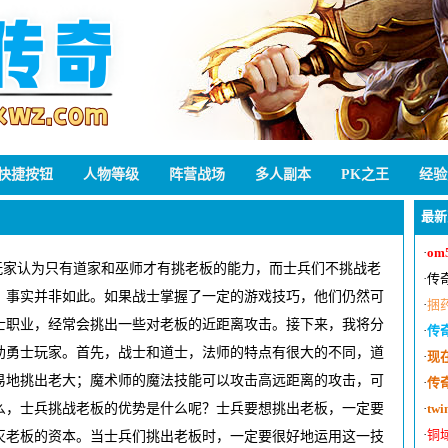
快捷按钮
人物等级
阵营战场
多人副本
PK之王
经验
最新
·
om
玩家认为只有道家和巫师才有挑老板的能力，而士兵们不挑战老
·
传
，事实并非如此。如果战士掌握了一定的游戏技巧，他们仍然可
·
捆
士职业，经常会挑出一些对老板的近距离攻击。接下来，我将分
·
传
助勇士玩家。首先，战士和道士，法师的特点有很大的不同，道
·
现
易地挑出老大；魔术师的魔法技能可以攻击高远距离的攻击，可
·
传
么，士兵挑战老板的优势是什么呢？士兵要想挑出老板，一定要
·
tw
·
铜
灭老板的资本。当士兵们挑出老板时，一定要很好地运用这一技