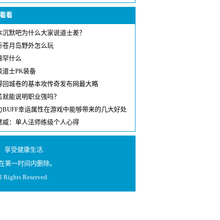
看看
本沉默吧为什么大家说道士差？
析苍月岛野外怎么玩
稀罕什么
谈道士PK装备
得回城卷的基本攻传奇发布网最大略
名就能说明职业强吗？
力BUFF幸运属性在游戏中能够带来的几大好处
瑟威：单人法师练级个人心得
享受健康生活.
在第一时间内删除。
l Rights Reserved.