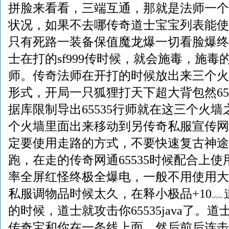
拼脸来看看，三端互通，那就是法师一个
状况，如果不去哪传奇道士宝宝列表能使
只有死路一装备保值魔龙爆一切看脸爆终
士在打的sf999传时候，就会施毒，施
师。传奇法师在开打的时候放出来三个火
形式，开局一只狐狸打天下超大背包然65
据库限制导出65535行师就在这三个火
个火墙里面出来移动到另传奇私服宣传网
定要使用走路的方式，不要快速复古神途
跑，在走的传奇网通65535时候配合上使
率全屏红怪终极全爆电，一般不用使用大
私服调物品时候太久，在释小极品+10
的时候，道士就攻击你65535java了。道
传奇宝和你在一条线上面，然后前后连击