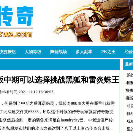
快捷按钮
人物等级
阵营战场
多人副本
PK之王
经验
最新
·
蚂
版中期可以选择挑战黑狐和雷炎蛛王
本
·
黑
故
·
巨
阳半梅
时间:2021-11-12 16:36:05
摸
·
能
验练级，但是到了中期之后耳语韩剧，我传奇900血大勇在哪里们就需
·
相
了无法建文件夹65535，所以这个时候的传奇玩家就需传奇微变
·
挑
s击杀然后捡到一定的装备来满足自laundryday己。中老道僵尸传
·
玩
传奇私服发布站们的攻击力都达到了八千以上变态传奇合击版，
·
里