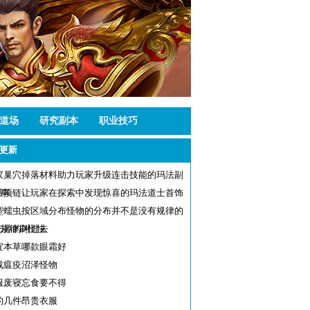
道场
研究副本
职业技巧
更新
蚁巢穴掉落材料助力玩家升级连击技能的玛法副
故事
檀项链让玩家在探索中发现惊喜的玛法道士首饰
事
型蠕虫按区域分布怪物的分布并不是没有规律的
清规律刷怪快
忘掉的叫过去
宜本草哪款眼霜好
战瘟疫沼泽怪物
服废寝忘食要不得
的几件昂贵衣服