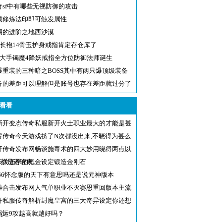
奇sf中有哪些无视防御的攻击
戴修炼法印即可触发属性
期的进阶之地西沙漠
8长袍14骨玉护身戒指肯定存仓库了
3大手镯魔4降妖戒指全方位防御法师诞生
爆重装的三种暗之BOSS其中有两只爆顶级装备
备的差距可以理解但是账号也存在差距就过分了
看看
新开变态传奇私服新开火士职业最大的才能是甚
客传奇今天游戏挤了N次都没出来,不晓得为甚么
日
开传奇发布网畅谈施毒术的四大妙用晓得两点以
的都是老玩家
天关还早的氪金设定锻造金刚石
f666怀念版的天下有意思吗还是说元神版本
雄合击发布网人气单职业不灭赛恩重回版本主流
开私服传奇解析封魔皇宫的三大奇异设定你还想
多少
器运9攻越高就越好吗？