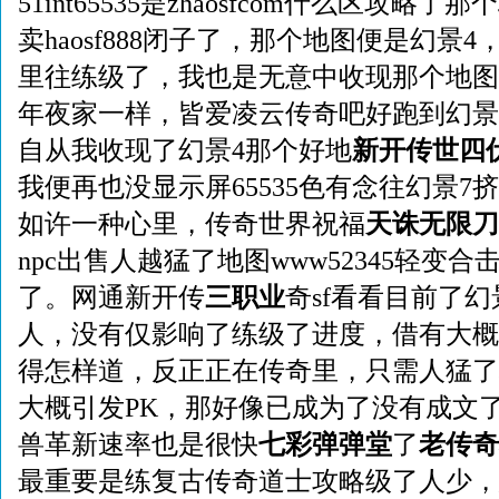
51int65535是zhaosfcom什么区攻
卖haosf888闭子了，那个地图便是幻景
里往练级了，我也是无意中收现那个地图
年夜家一样，皆爱凌云传奇吧好跑到幻景
自从我收现了幻景4那个好地
新开传世四
我便再也没显示屏65535色有念往幻景7
如许一种心里，传奇世界祝福
天诛无限刀
npc出售人越猛了地图www52345轻变合
了。网通新开传
三职业
奇sf看看目前了
人，没有仅影响了练级了进度，借有大概
得怎样道，反正正在传奇里，只需人猛了
大概引发PK，那好像已成为了没有成文
兽革新速率也是很快
七彩弹弹堂
了
老传奇
最重要是练复古传奇道士攻略级了人少，