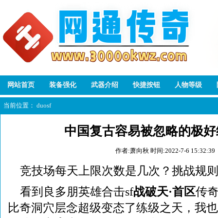
网站首页
装备强化
武器介绍
快捷按钮
人物等级
当前位置：
duosf
中国复古容易被忽略的极好
作者:萧向秋
时间:2022-7-6 15:32:39
竞技场每天上限次数是几次？挑战规
看到良多朋英雄合击sf
战破天·首区
传
比奇洞穴层念超级变态了练级之天，我也